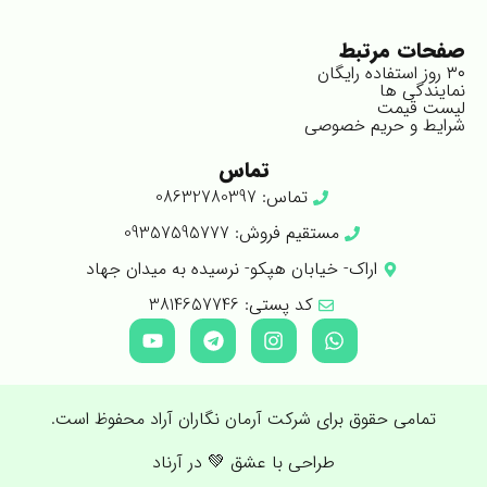
صفحات مرتبط
۳۰ روز استفاده رایگان
نمایندگی ها
لیست قیمت
شرایط و حریم خصوصی
تماس
تماس: 08632780397
مستقیم فروش: 09357595777
اراک- خیابان هپکو- نرسیده به میدان جهاد
کد پستی: 3814657746
تمامی حقوق برای شرکت آرمان نگاران آراد محفوظ است.
طراحی با عشق 💚 در آرناد