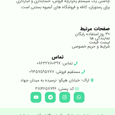
چاشنی یک سیستم یکپارچه فروش، حسابداری و انبارداری
برای رستوران، کافه و فروشگاه های آبمیوه بستنی است.
صفحات مرتبط
۳۰ روز استفاده رایگان
نمایندگی ها
لیست قیمت
شرایط و حریم خصوصی
تماس
تماس: 08632780397
مستقیم فروش: 09357595777
اراک- خیابان هپکو- نرسیده به میدان جهاد
کد پستی: 3814657746