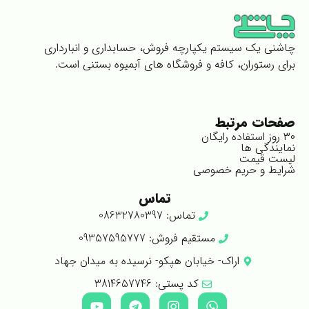
چاشنی یک سیستم یکپارچه فروش، حسابداری و انبارداری
برای رستوران، کافه و فروشگاه های آبمیوه بستنی است.
صفحات مرتبط
۳۰ روز استفاده رایگان
نمایندگی ها
لیست قیمت
شرایط و حریم خصوصی
تماس
تماس: 08632780397
مستقیم فروش: 09357595777
اراک- خیابان هپکو- نرسیده به میدان جهاد
کد پستی: 3814657746