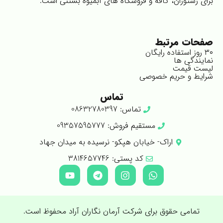
برای رستوران، کافه و فروشگاه های آبمیوه بستنی است.
صفحات مرتبط
۳۰ روز استفاده رایگان
نمایندگی ها
لیست قیمت
شرایط و حریم خصوصی
تماس
تماس: 08632780397
مستقیم فروش: 09357595777
اراک- خیابان هپکو- نرسیده به میدان جهاد
کد پستی: 3814657746
تمامی حقوق برای شرکت آرمان نگاران آراد محفوظ است.