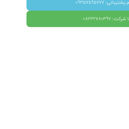
بانی: 09357595777
ت: 08632780397