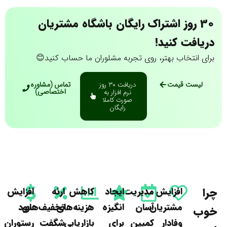
30 روز اشتراک رایگان باشگاه مشتریان
دریافت کنید!
برای انتخاب بهتر، روی تجربه مشلوران ما حساب کنید😊
لیست قیمت
تماس (مشاوره
دریافت 30 روز
اختصاصی)
نرم افزار به
صورت کاملا
رایگان
را
افزایش
مدیریت
ایجاد
کاهش
ارئه
افزایش
مشتریان
آسان
انگیزه
هزینه‌های
تخفیف‌های
سود
وب
وفادار
کمپین
برای
بازاریابی
شگفت
رستوران