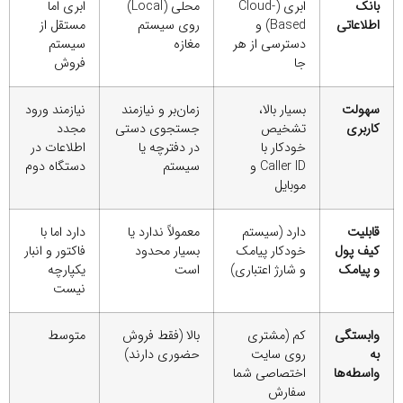
بانک
ابری (Cloud-
محلی (Local)
ابری اما
اطلاعاتی
Based) و
روی سیستم
مستقل از
دسترسی از هر
مغازه
سیستم
جا
فروش
سهولت
بسیار بالا،
زمان‌بر و نیازمند
نیازمند ورود
کاربری
تشخیص
جستجوی دستی
مجدد
خودکار با
در دفترچه یا
اطلاعات در
Caller ID و
سیستم
دستگاه دوم
موبایل
قابلیت
دارد (سیستم
معمولاً ندارد یا
دارد اما با
کیف پول
خودکار پیامک
بسیار محدود
فاکتور و انبار
و پیامک
و شارژ اعتباری)
است
یکپارچه
نیست
وابستگی
کم (مشتری
بالا (فقط فروش
متوسط
به
روی سایت
حضوری دارند)
واسطه‌ها
اختصاصی شما
سفارش