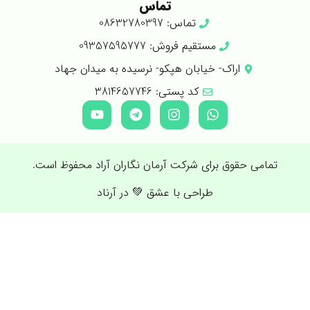
تماس
تماس: 08632780397
مستقیم فروش: 09357595777
اراک- خیابان هپکو- نرسیده به میدان جهاد
کد پستی: 3814657746
تمامی حقوق برای شرکت آرمان نگاران آراد محفوظ است.
طراحی با عشق 💚 در آرناد