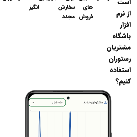
ست
های
سفارش
انگیز
ز نرم
فروش
مجدد
فزار
اشگاه
شتریان
ستوران
ستفاده
نیم؟